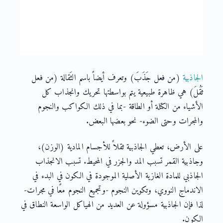
الجاذبية
(من فعل جَذَبَ) وتعرف أيضاً باسم الثَقالة (من فعل
ثَقُلَ) هي ظاهرة طبيعية يتم بواسطتها تحريك وانجذاب كل
الأشياء من الكتلة أو الطاقة -بما في ذلك الكواكب والنجوم
والمجرات وحتى الضوء- نحو بعضها البعض.
على الأرض، تعطي الجاذبية ثقلاً للأجسام المادية (الوزن)،
وجاذبية القمر تسبب المد والجزر في المحيط. تسبب الانجذاب
الجاذبي للمادة الغازية الأصلية الموجودة في الكون في البدء في
الاندماج النووي، وتكوين النجوم -وتجميع النجوم معًا في مجرات-
لذا فإن الجاذبية مسؤولة عن العديد من الهياكل الواسعة النطاق في
الكون.