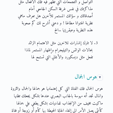
التواصل و التجمعات التي تظهر فيه تلك الأفعال مثل
مذاكرتك في نفس غرفة السكن الجامعي أمام
أصدقائك و سؤالك المستمر للأخرين هل تعرف ماهي
نظرية الهتوانا مطاطا ! و دعني أشرح لك كم صعوبة
هذه النظرية وعبقريتها ..الخ
لا تترك إشارات للاخرين مثل الاهتمام الزائد
بحالات الواتس والتيليجرام وإظهار المستمر لماذا
تفعل مثل ديسكورد والأغاني التي تستمع لها
هوس الجمال
هوس الجمال تلك الفتاة التي كل إهتمامها هو جمالها والجمال والثروة
والمال تجد أنه مهوسة بالجانب البصري عندها بشكل يجعلك تظنها
ماكيت مخيف من الإنجذاب للماديات بشكل يطغي علي جمالها
كأنثي يصل الأمر الي إلغاء الهالة المحيطة بها كأم أو زوجة أو فتاة