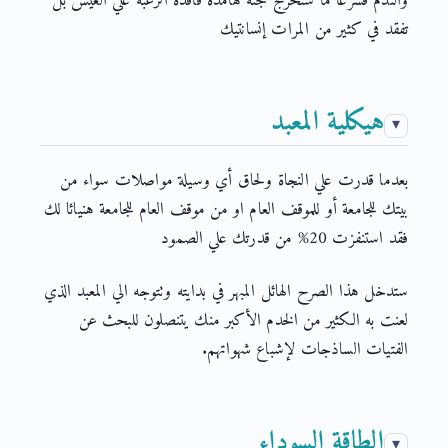
والندم فسرعا ما ستخرج جثة هامدة فاقدة الرغبة علي العيش بل
تفقد في كثير من المرات إنسانتيك
هيكلية المعبد
بعدما قدرت علي النجاة ولحاق أي وسيلة مواصلات سواء من
بيتك للجامعة أو للموقف العام او من موقف العام للجامعة هنيائا لك
فقد استنفزت 20% من قدرتك علي الصمود
ستدخل هذا الصرح الهائل المبهر في بدايته وتتوجه الي المعبد الذي
لعنت به الكثير من الخدم الأكبر منك يتنصلون للبحث عن
الفتيات الساذجات لإشباع شهواتهم.
الطاقة السوداء