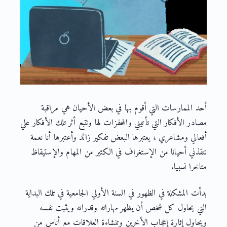
أحد الممارسات التي أقوم بها في بعض الأحيان هي مراقبة
مصادر الأفكار التي تأتيني والمحفزات لها وتتبع أثر تلك الأفكار علي
أفعالي ومشاعري ، يعتبرها البعض تفكير زائد وأعتبرها أنا نعمة
تنقذني أحيانا من الإستغراف في الكثير من المهام والإستيقاظ
متاخرا نسبيا.
بدأت المشكلة في الظهور في السنة الأولي الجامعية في تلك البداية
التي يحاول كل شخص أن يظهر مهاراته وقدراته ويثبت نفسه
ويحاول إثارة إعجاب الأخرين وتنشاءة العلاقات مع أناس من