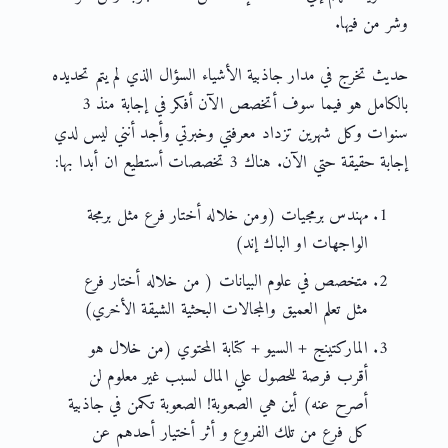
وشر من فيها.
حديث تخرج في مدار جاذبية الأشياء السؤال الذي لم يتم تحديده
بالكامل هو فيما سوف أتخصص الآن أفكر في إجابة منذ 3
سنوات وكل شهرين تزداد معرفتي وخبرتي وأجد أنني ليس لدي
إجابة حقيقة حتي الآن. هناك 3 تخصصات أستطيع ان أبدا بها:
مهندس برمجيات (ومن خلاله أختار فرع مثل برمجة
الواجهات او الباك إند)
متخصص في علوم البيانات ( من خلاله أختار فرع
مثل تعلم العميق والمجالات البحثية الشيقة الأخري)
الماركتينج + السيو + كتابة المحتوي (من خلال هو
أقرب فرصة للحصول علي المال لسبب غير معلوم لن
أصرح عنه) أين هي الصعوبة! الصعوبة تكمن في جاذبية
كل فرع من تلك الفروع و أثر أختيار أحدهم عن