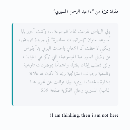
مقولة مميزة من “د/عبد الرحمن المسيري”
وفي الرياض تفرغت تماما للموسوعة ..، وكنت أحرر بابا
أسبوعيا بعنوان “إسرائيليات معاصرة” في جريدة الرياض،
ولكني لاحظت أن انشغالي بالحدث اليومي بدأ يقوض
من رؤيتي البانورامية الموسوعية، التي تركز علي الثوابت،
والتي تتطلب إيقاعا بطئيًا، واهتمامًا بموضوعات تاريخية
وفلسفية وجوانب استراتجية ربما لا تكون لها علاقة
بمشارة بالحدث اليومي، ولذا توقفت عن تحرير هذا
الباب) المسيري رحلتي الفكرية صفحة 539
I am thinking, then i am not here!