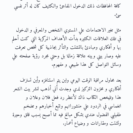
كافة المحافظات ذلك الدخول المفاجئ والكثيف كان له أثر نفسي
سئ.
مثل تغير الاهتمامات علي المستوي الشخص والمعرفي و الدخول
في تلك العلاقات الكثيره بدأت الأهداف المركزية التي كنت أحلم
بها و أفكاري ومبادئ بالتشتت والتأثر بجاذبية كل شخص تعرفت
عليه وصار بيني وبينه علاقة زمالة بل وحتي مجرد رؤية صفحته علي
وسائل التواصل كل هذا طبيعي و مفهوم.
بعد محاول مراقبة الوقت اليومي واين يتم استنافزه وأين تسنزف
أفكاري و مخزون التركيز لدي وجدت أني أذهب لنشر بيت الشعر
هذا وتليخص الكتاب ذاك لأنتظر رد فعل فلان وعلان و
انغماسي في الردود علي منشوراتهم وتتبع أخبارهم و تضخم
طفيليي الفضول عندي بشكل مبالغ فيه مما أصبح يسبب قلق وحيرة
وتشتت ومقارانات و وضياع أعمار.