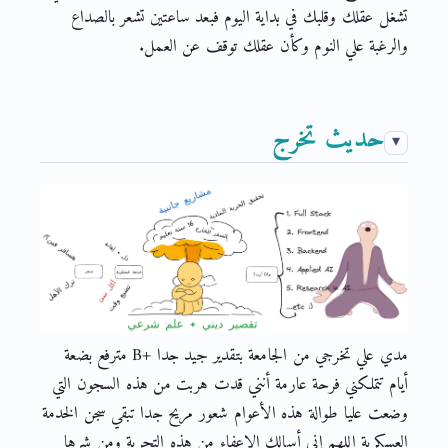
تشغل عقلك وقلبك في بداية اليوم فبعد ساعتين تشعر بالصداع
والرغبة علي النوم وكأن عقلك توقف عن العمل.
حديث تخرج
مدي علي تخرجي من الجامعة بتقدير جيد جدا +B مترفع بضعة
أيام تتملكني فرحة عارمة أنني قدت هربت من هذه السجون التي
وضعت عليا طوالة هذه الأعوام شعور مريح جدا تبقي سجن الخدمة
العسكرية اللهم إني أسالك الإعفاء من هذه التجربة ومن شرها