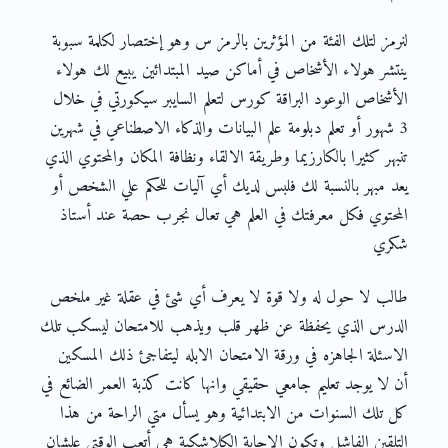
لنرمز لتلك الفئة من المؤثرين بالرمز س وهو إختصار لكلمة سبوبة
ينتشر هولاء الأشخاص في أماكن صيد المبتدائين يبيع لك هولاء
الأشخاص الوعود البراقة كورس لتعلم السايبر سيكورتي في خلال
3 شهور أو تعلم دبلومة علم البيانات والذكاء الاصطناعي في شهرين
تنبهر كثيرا بالكارزيما وطريقة الالقاء ونظافة المكان والمحتوي الذي
يعد مبهر بالنسبة لك فلبس لديك أي آليات للحكم علي الشخص أو
المحتوي فكل معرفتك في العلم هي تعال نجرب حصة عند أستاذ
شكري
طالب لا حول له ولا قوة لا يعرف أي شئ في عقلة غير ملخص
الدرس الذي يحفظة عن ظهر قلب ويذهب للامتحان ليسكب تلك
الاسئلة الجاهزه في ورقة الامتحان الابله ليتفاجئ ذلك المسكين
أن لا يوجد تعليم جامعي حقيقي وانها كانت كذبة العمر الضائع في
كل تلك السنوات من الابتدائية وهو يسأل متي الراحة من هذا
التلقين الفاشل وتكون الاجابة الكلاشكية هي أتعب الوقتي علشان