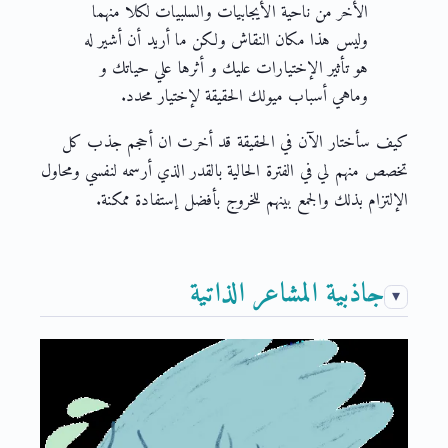
الأخر من ناحية الأيجابيات والسلبيات لكلا منهما
وليس هذا مكان النقاش ولكن ما أريد أن أشير له
هو تأثير الإختيارات عليك و أثرها علي حياتك و
وماهي أسباب ميولك الحقيقة لإختيار محدد.
كيف سأختار الآن في الحقيقة قد أخرت ان أحجم جذب كل
تخصص منهم لي في الفترة الحالية بالقدر الذي أرسمه لنفسي ومحاول
الإلتزام بذلك والجمع بينهم للخروج بأفضل إستفادة ممكنة.
جاذبية المشاعر الذاتية