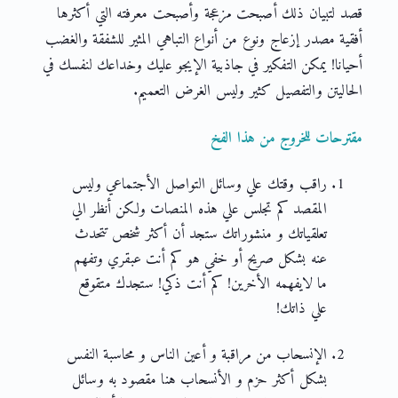
قصد لتبيان ذلك أصبحت مزعجة وأصبحت معرفته التي أكثرها
أفقية مصدر إزعاج ونوع من أنواع التباهي المثير للشفقة والغضب
أحيانا! يمكن التفكير في جاذبية الإيجو عليك وخداعك لنفسك في
الحاليتن والتفصيل كثير وليس الغرض التعميم.
مقترحات للخروج من هذا الفخ
راقب وقتك علي وسائل التواصل الأجتماعي وليس
المقصد كم تجلس علي هذه المنصات ولكن أنظر الي
تعلقياتك و منشوراتك ستجد أن أكثر شخص تتحدث
عنه بشكل صريح أو خفي هو كم أنت عبقري وتفهم
ما لايفهمه الأخرين! كم أنت ذكي! ستجدك متقوقع
علي ذاتك!
الإنسحاب من مراقبة و أعين الناس و محاسبة النفس
بشكل أكثر حزم و الأنسحاب هنا مقصود به وسائل