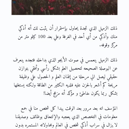
ذلك الزميل الذي تجدة يحاول بإستمرار أن يثبت لك أنه أذكي
منك وأذكي من أي أحد في الغرفة وعلي بعد 100 كيلو متر من
مركز وقوفه.
ذلك الزميل ينعمس في صوت الأيجو الذي بداخله فتجده ينعرف
عن البوصلة الصحيحه لتحصيل العلم بشكل رأسي وأفقي بتوازن
حقيقي ليصل الي مرحلة من إتقان العلم و الحصول علي وظيفة
مريحة كم أشعر بالحزن عليه فلديه الكثير من الطاقة ولكنه يستغلها
بشكل ربما يكون خاطئ و مؤكد أنه مزعج أيضا!
المؤسف انه بعد مرور بعد الوقت يبدا كل شخص منا في جمع
معلومات في التخصص الذي يعجبه والإلتحاق بوظائف وصديقنا
لا يزال في سراب أذكي شخص في العالم ومحاولاته المستمره بدون