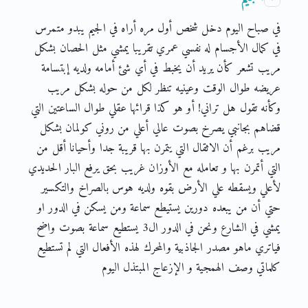
في صباح اليوم دخل شخص أول مره أراه في الجيم يبدو متمرس
في كمال الأجسام له نفسي عمري تقريبا يمشي مثل الحصان بشكل
مريب تشعر كأن يريد أن يخبط في أي شئ أمامه ولديه إبتسامة
عريضه طوال الوقت وعينيه تنظر لكل من حوله بشكل مريب
وكأنه تقول هل تراني! أو هو كذا قرائها عقلي طوال الساعتين التي
قضاهم بجانبي يصرخ بصوت عالي أعلي من روني كولمان بشكل
مريب برغم أن الاثقال التي يتمرن بها قريبة جدا وأحيانا أقل من
التي أتمرن بها و تعامله مع الأوزان غريب بحق يرفع البار الحديدي
لأعلي ويسقطه علي الأرض بقوه ولديه هوس بالصراخ والتكسير
حتي أن من يبعده دورين يستيطع سماعة ومن يسكن في الدور او
يمشي في الشارع ونحن في الدور ال3 يستطيع سماعة بصوت واضح
فياتري ماهو مصدر الجاذبية والمحرك لهذه الأفعال التي لم تستطيع
كلماتي وصف الهمجية و الإزعاج المبتذل اليوم